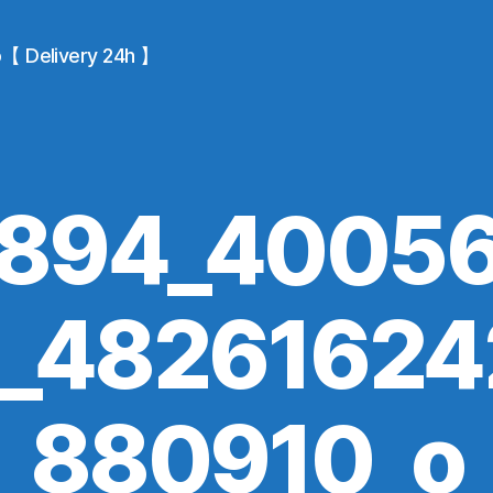
io【 Delivery 24h 】
894_4005
_4826162
880910_o