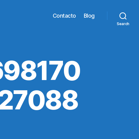
Contacto
Blog
Search
698170
427088