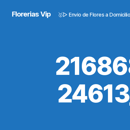
Florerias Vip
🥇▷ Envio de Flores a Domicil
21686
24613