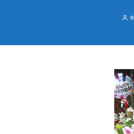
B
Pos
aut