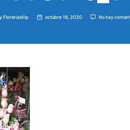
y
FloreriasVip
octubre 16, 2020
No hay coment
t
Post
hor
date