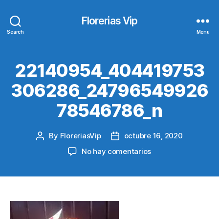
Florerias Vip
Search
Menu
22140954_404419753
306286_24796549926
78546786_n
By
FloreriasVip
octubre 16, 2020
Post
Post
author
date
en
No hay comentarios
22140954_404419