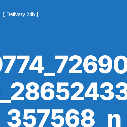
io【 Delivery 24h 】
774_7269
_2865243
357568_n