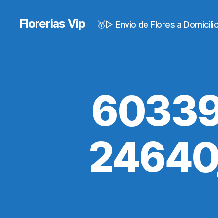
Florerias Vip
🥇▷ Envio de Flores a Domicil
60339
24640