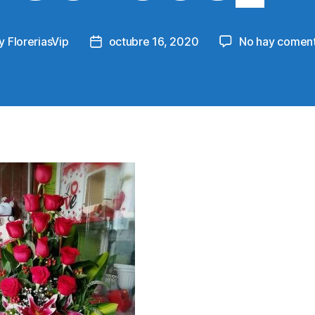
y
FloreriasVip
octubre 16, 2020
No hay coment
t
Post
hor
date