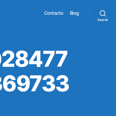
Contacto
Blog
Search
028477
369733