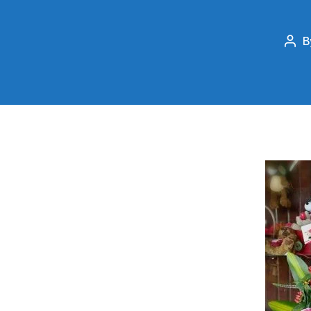
B
Pos
aut