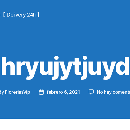
io【 Delivery 24h 】
hryujytjuyd
By
FloreriasVip
febrero 6, 2021
No hay comenta
t
Post
hor
date