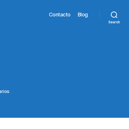
Contacto
Blog
Search
en
rios
hryujytjuyd