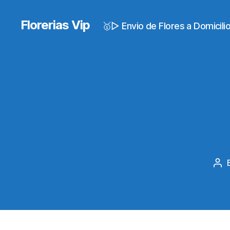
Florerias Vip
🥇▷ Envio de Flores a Domicil
Pos
aut