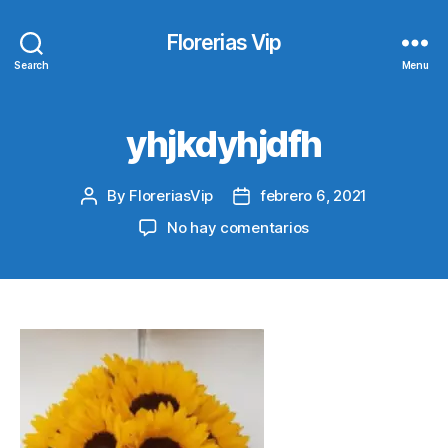
Florerias Vip
Search
Menu
yhjkdyhjdfh
By
FloreriasVip
febrero 6, 2021
Post
Post
author
date
en
No hay comentarios
yhjkdyhjdfh