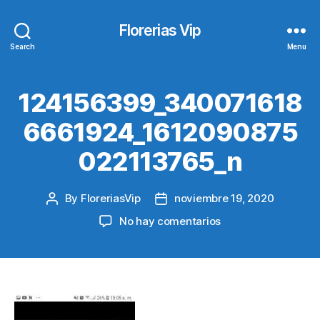
Florerias Vip
Search
Menu
124156399_340071618
6661924_1612090875
022113765_n
By
FloreriasVip
noviembre 19, 2020
Post
Post
author
date
en
No hay comentarios
124156399_340071