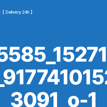
io【 Delivery 24h 】
5585_1527
_917741015
3091_o-1