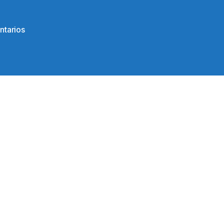
en
ntarios
124825585_152719566576570_91774101524112030
1