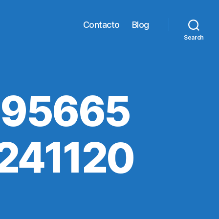
Contacto
Blog
Search
195665
241120