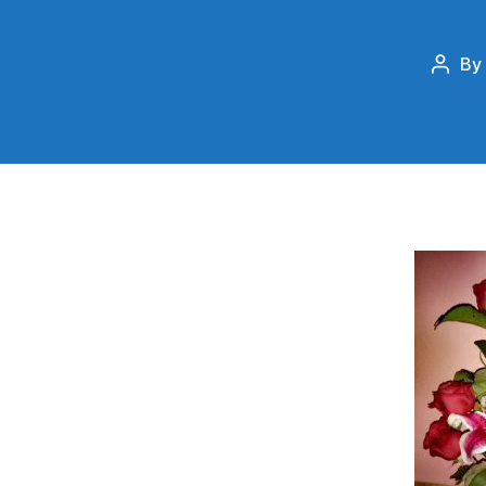
By
Post
autho