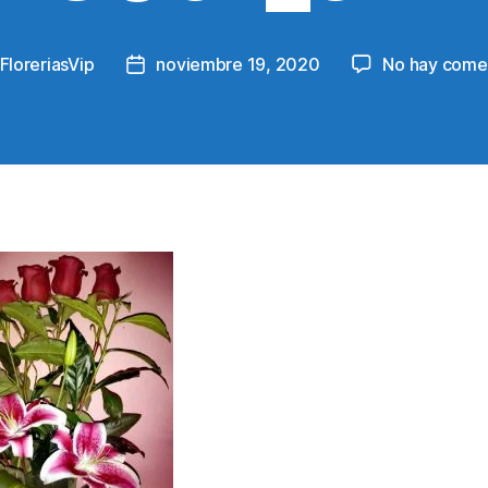
FloreriasVip
noviembre 19, 2020
No hay come
Post
r
date