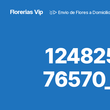
Florerias Vip
🥇▷ Envio de Flores a Domicil
12482
76570