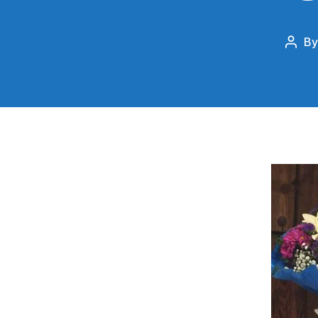
B
Post
auth