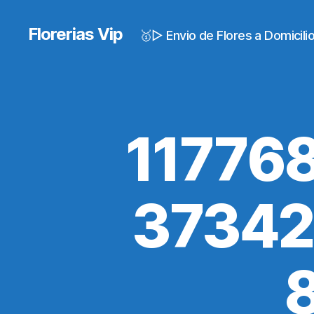
Florerias Vip
🥇▷ Envio de Flores a Domicil
11776
37342