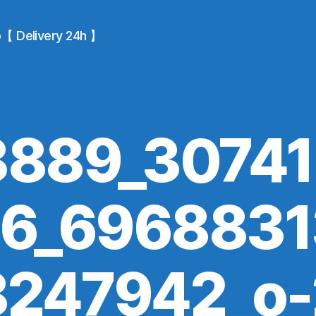
io【 Delivery 24h 】
8889_3074
6_696883
8247942_o-