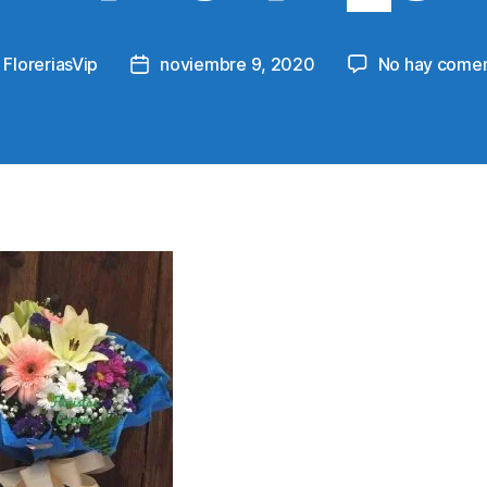
y
FloreriasVip
noviembre 9, 2020
No hay comen
Post
or
date