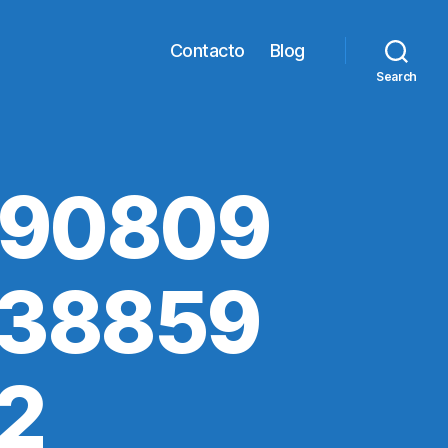
Contacto
Blog
Search
190809
138859
2