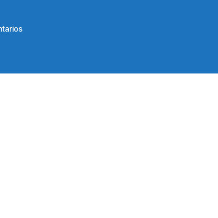
en
tarios
117768889_3074190809373426_6968831388598247
2