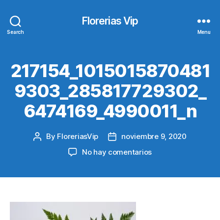
Florerias Vip
Search
Menu
217154_1015015870481
9303_285817729302_
6474169_4990011_n
By
FloreriasVip
noviembre 9, 2020
Post
Post
author
date
en
No hay comentarios
217154_101501587