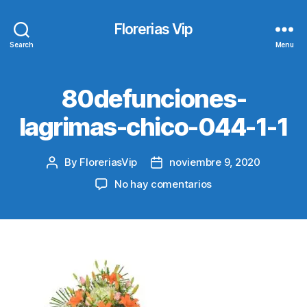
Florerias Vip
Search
Menu
80defunciones-
lagrimas-chico-044-1-1
By
FloreriasVip
noviembre 9, 2020
Post
Post
author
date
en
No hay comentarios
80defunciones-
lagrimas-
chico-
044-
1-
1