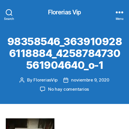
Florerias Vip
Search
Menu
98358546_363910928
6118884_4258784730
561904640_o-1
By
FloreriasVip
noviembre 9, 2020
Post
Post
author
date
en
No hay comentarios
98358546_363910
1