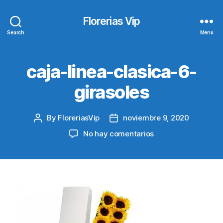
Florerias Vip
Search
Menu
caja-linea-clasica-6-
girasoles
By
FloreriasVip
noviembre 9, 2020
Post
Post
author
date
en
No hay comentarios
caja-
linea-
clasica-
6-
girasoles