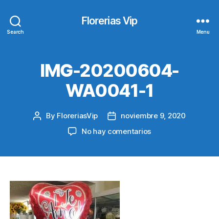
Florerias Vip
Search
Menu
IMG-20200604-
WA0041-1
By
FloreriasVip
noviembre 9, 2020
Post
Post
author
date
en
No hay comentarios
IMG-
20200604-
WA0041-
1