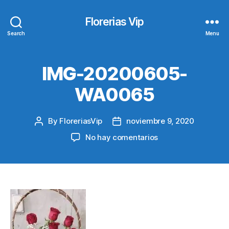
Florerias Vip
Search
Menu
IMG-20200605-
WA0065
By
FloreriasVip
noviembre 9, 2020
Post
Post
author
date
en
No hay comentarios
IMG-
20200605-
WA0065