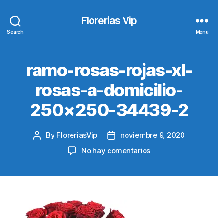
Florerias Vip
Search
Menu
ramo-rosas-rojas-xl-
rosas-a-domicilio-
250×250-34439-2
By
FloreriasVip
noviembre 9, 2020
Post
Post
author
date
en
No hay comentarios
ramo-
rosas-
rojas-
xl-
rosas-
a-