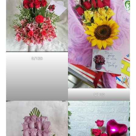
S/
130
S/1
30