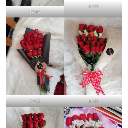
S/
125
S/
140
S/
125
S/
125