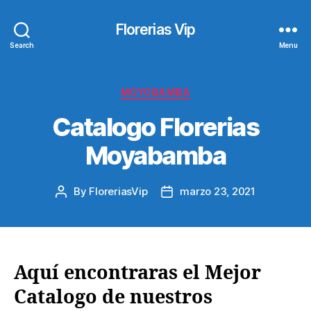
Florerias Vip
Search
Menu
Categories
MOYOBAMBA
Catalogo Florerias
Moyabamba
By
FloreriasVip
marzo 23, 2021
Post
Post
author
date
Aquí encontraras el Mejor
Catalogo de nuestros