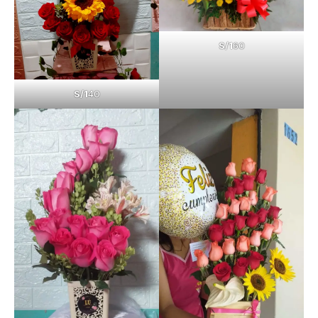
S/1
60
S/1
40