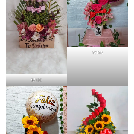
S/1
35
S/
130