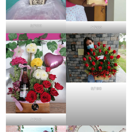
S/200
S/
205
S/1
90
S/
210