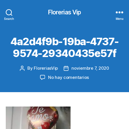
Florerias Vip
Search
Menu
4a2d4f9b-19ba-4737-
9574-29340435e57f
By
FloreriasVip
noviembre 7, 2020
Post
Post
author
date
en
No hay comentarios
4a2d4f9b-
19ba-
4737-
9574-
29340435e57f