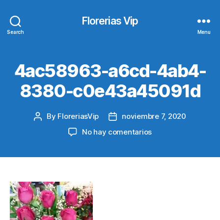
Florerias Vip
Search
Menu
4ac58963-a6cd-4ab4-
8380-c0e43a45091d
By
FloreriasVip
noviembre 7, 2020
Post
Post
author
date
en
No hay comentarios
4ac58963-
a6cd-
4ab4-
8380-
c0e43a45091d