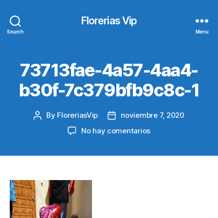
Florerias Vip
Search
Menu
73713fae-4a57-4aa4-
b30f-7c379bfb9c8c-1
By
FloreriasVip
noviembre 7, 2020
Post
Post
author
date
en
No hay comentarios
73713fae-
4a57-
4aa4-
b30f-
7c379bfb9c8c-
1