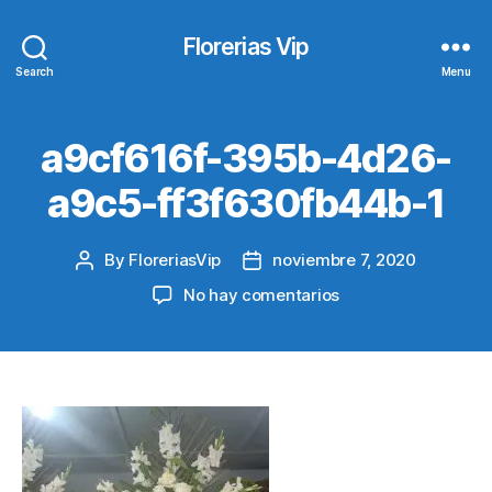
Florerias Vip
Search
Menu
a9cf616f-395b-4d26-
a9c5-ff3f630fb44b-1
By
FloreriasVip
noviembre 7, 2020
Post
Post
author
date
en
No hay comentarios
a9cf616f-
395b-
4d26-
a9c5-
ff3f630fb44b-
1