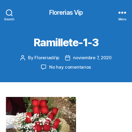
Florerias Vip
Search
Menu
Ramillete-1-3
By
FloreriasVip
noviembre 7, 2020
Post
Post
author
date
en
No hay comentarios
Ramillete-
1-
3