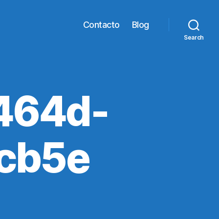
Contacto
Blog
Search
464d-
cb5e