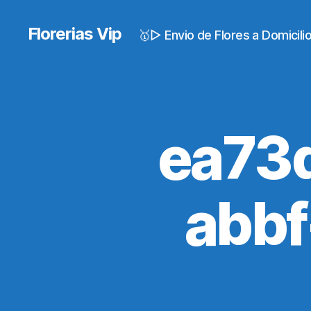
Florerias Vip
🥇▷ Envio de Flores a Domicil
ea73
abb