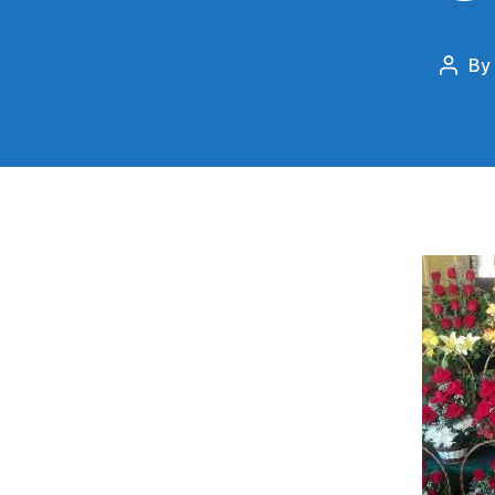
By
Post
autho