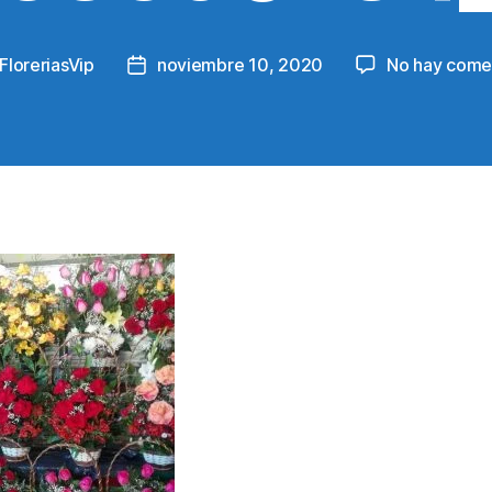
FloreriasVip
noviembre 10, 2020
No hay come
Post
r
date