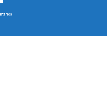
en
ntarios
106509895_10219693588705149_84358902995535