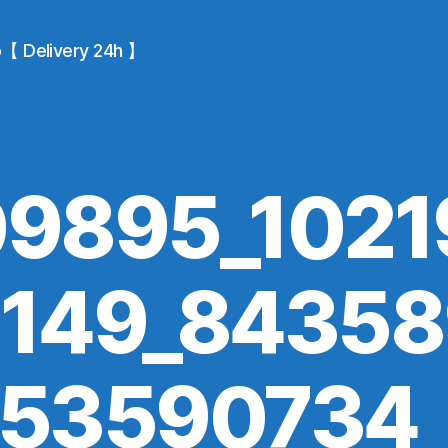
io【 Delivery 24h 】
9895_102
149_8435
53590734