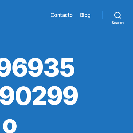
Contacto
Blog
Search
196935
890299
_o