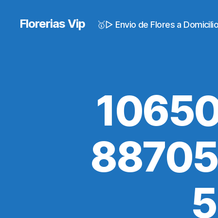
Florerias Vip
🥇▷ Envio de Flores a Domicil
10650
88705
5