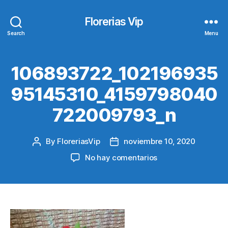
Florerias Vip
Search
Menu
106893722_102196935
95145310_4159798040
722009793_n
By
FloreriasVip
noviembre 10, 2020
Post
Post
author
date
en
No hay comentarios
106893722_102196