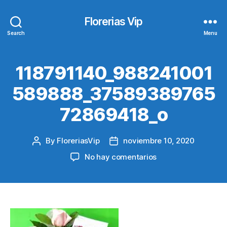
Florerias Vip
Search
Menu
118791140_988241001
589888_37589389765
72869418_o
By
FloreriasVip
noviembre 10, 2020
Post
Post
author
date
en
No hay comentarios
118791140_988241