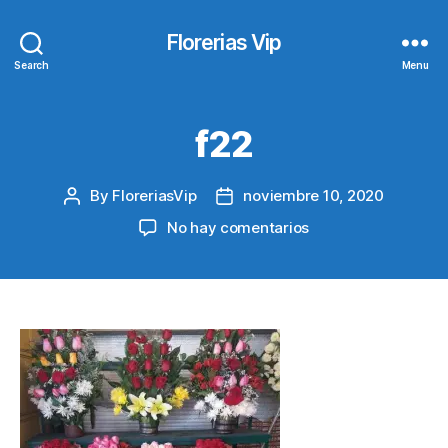
Florerias Vip
Search
Menu
f22
By
FloreriasVip
noviembre 10, 2020
Post
Post
author
date
en
No hay comentarios
f22