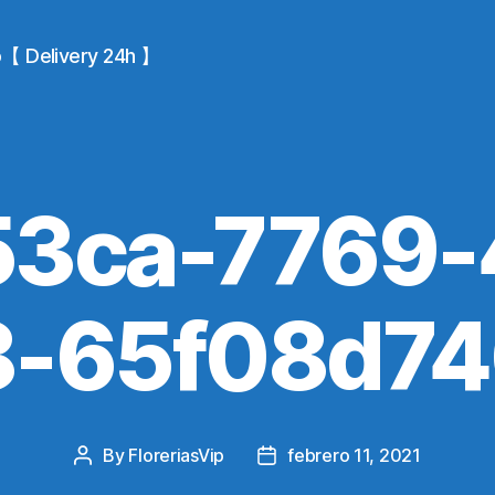
io【 Delivery 24h 】
53ca-7769-
8-65f08d74
By
FloreriasVip
febrero 11, 2021
Post
Post
author
date