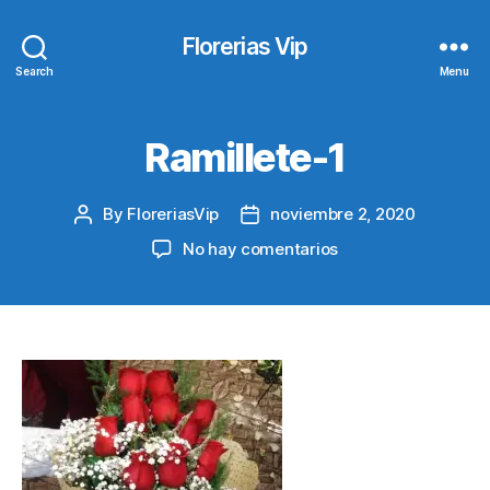
Florerias Vip
Search
Menu
Ramillete-1
By
FloreriasVip
noviembre 2, 2020
Post
Post
author
date
en
No hay comentarios
Ramillete-
1