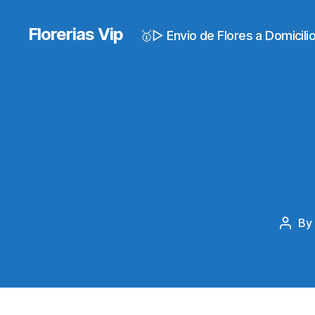
Florerias Vip
🥇▷ Envio de Flores a Domicil
By
Post
autho