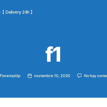
io【 Delivery 24h 】
f1
FloreriasVip
noviembre 10, 2020
No hay come
Post
r
date