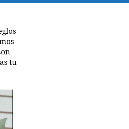
eglos
ramos
son
as tu