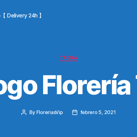
io【 Delivery 24h 】
Categories
TACNA
ogo Florería
By
FloreriasVip
febrero 5, 2021
Post
Post
author
date