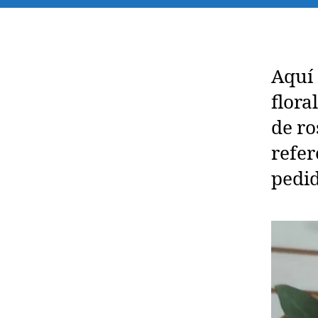
Aquí 
flora
de ro
refer
pedi