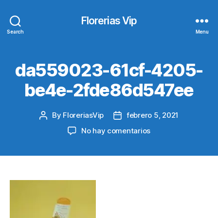
Florerias Vip
Search
Menu
da559023-61cf-4205-
be4e-2fde86d547ee
By
FloreriasVip
febrero 5, 2021
Post
Post
author
date
en
No hay comentarios
da559023-
61cf-
4205-
be4e-
2fde86d547ee