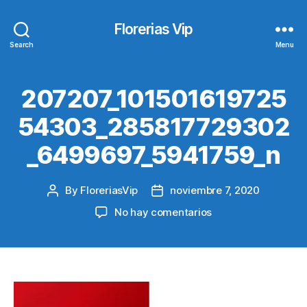
Florerias Vip
Search
Menu
207207_101501619725
54303_285817729302
_6499697_5941759_n
By
FloreriasVip
noviembre 7, 2020
Post
Post
author
date
en
No hay comentarios
207207_101501619