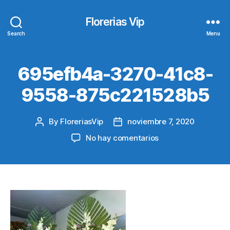
Florerias Vip
Search
Menu
695efb4a-3270-41c8-
9558-875c221528b5
By
FloreriasVip
noviembre 7, 2020
Post
Post
author
date
en
No hay comentarios
695efb4a-
3270-
41c8-
9558-
875c221528b5