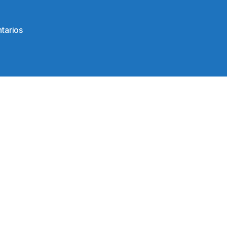
en
tarios
87226626_127105582174380_394182716070821888