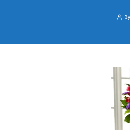
B
Post
auth