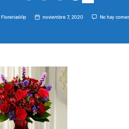
y
FloreriasVip
noviembre 7, 2020
No hay comen
Post
or
date