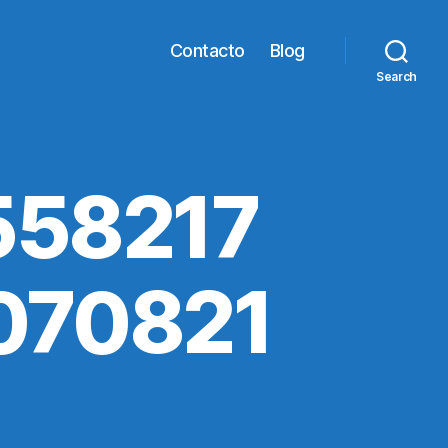
Contacto
Blog
Search
558217
070821