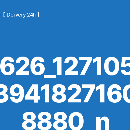
io【 Delivery 24h 】
626_12710
394182716
8880_n