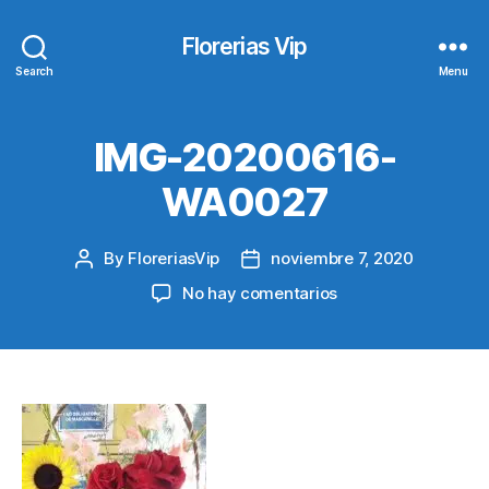
Florerias Vip
Search
Menu
IMG-20200616-
WA0027
By
FloreriasVip
noviembre 7, 2020
Post
Post
author
date
en
No hay comentarios
IMG-
20200616-
WA0027