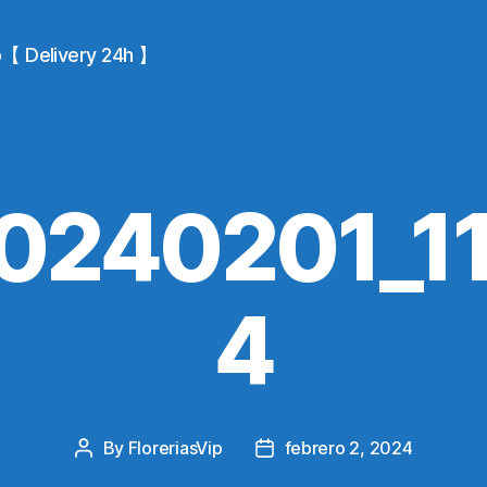
io【 Delivery 24h 】
0240201_1
4
By
FloreriasVip
febrero 2, 2024
Post
Post
author
date