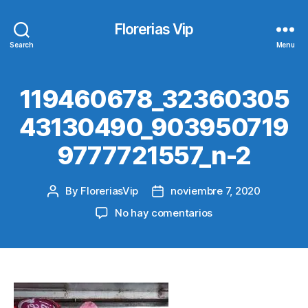
Florerias Vip
Search
Menu
119460678_32360305
43130490_903950719
9777721557_n-2
By
FloreriasVip
noviembre 7, 2020
Post
Post
author
date
en
No hay comentarios
119460678_32360
2