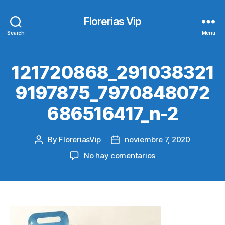
Florerias Vip
Search
Menu
121720868_291038321
9197875_7970848072
686516417_n-2
By
FloreriasVip
noviembre 7, 2020
Post
Post
author
date
en
No hay comentarios
121720868_291038
2