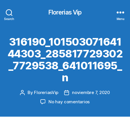
Florerias Vip
Search
Menu
316190_101503071641
44303_285817729302
_7729538_641011695_
n
By
FloreriasVip
noviembre 7, 2020
Post
Post
author
date
en
No hay comentarios
316190_101503071