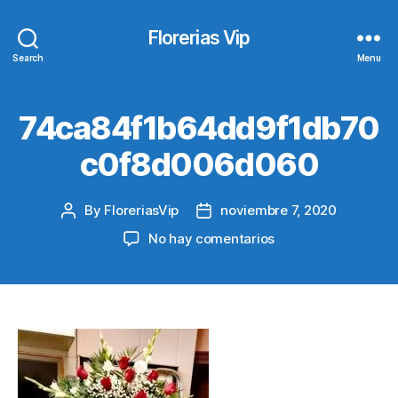
Florerias Vip
Search
Menu
74ca84f1b64dd9f1db70
c0f8d006d060
By
FloreriasVip
noviembre 7, 2020
Post
Post
author
date
en
No hay comentarios
74ca84f1b64dd9f