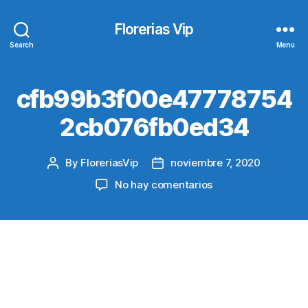
Florerias Vip
Search
Menu
cfb99b3f00e47778754
2cb076fb0ed34
By
FloreriasVip
noviembre 7, 2020
Post
Post
author
date
en
No hay comentarios
cfb99b3f00e4777