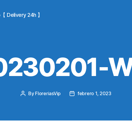
io【 Delivery 24h 】
0230201-
By
FloreriasVip
febrero 1, 2023
Post
Post
author
date