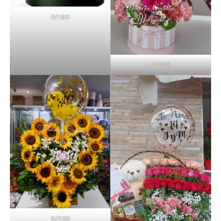
S/
190
S/
220
S/
230