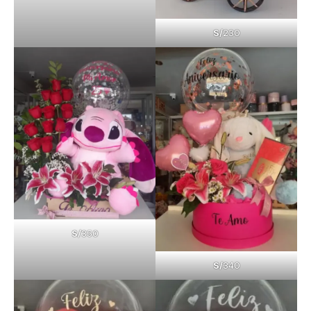
S/
230
S/
350
S/
340