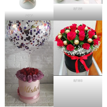
S/165
S/95
S/180