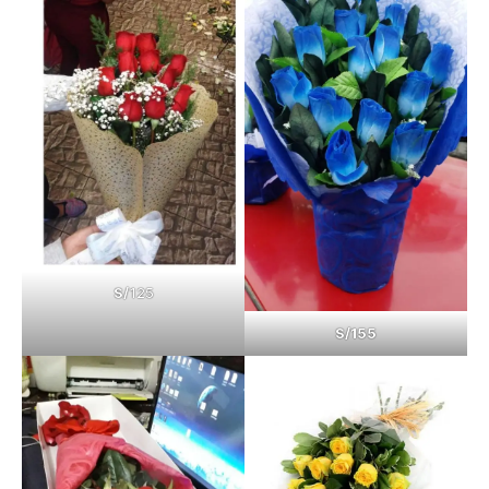
S/
125
S/155