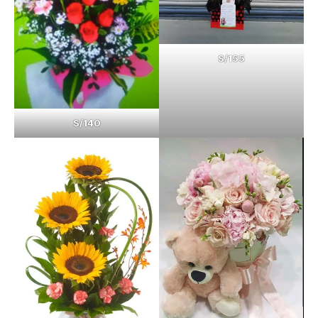
S/155
S/140