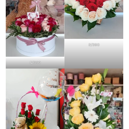
S/
390
S/
390