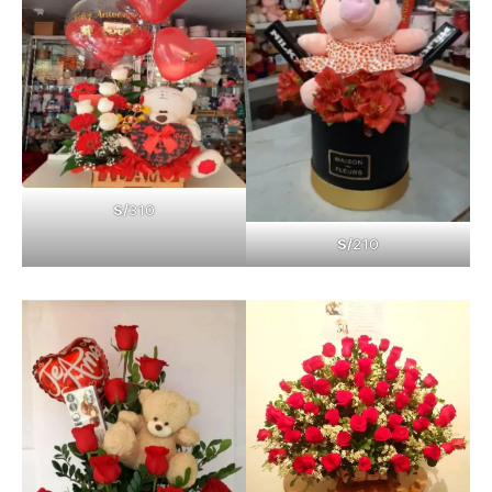
S/
310
S/
210