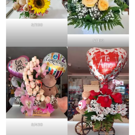
S/
230
S/1
90
S/
420