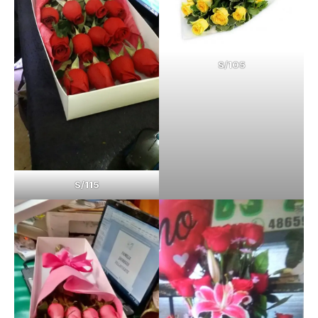
S/105
S/115