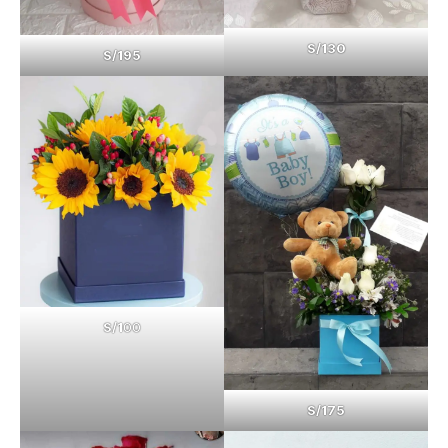
S/130
S/195
S/1
00
S/175