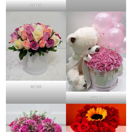
S/175
S/
165
S/210