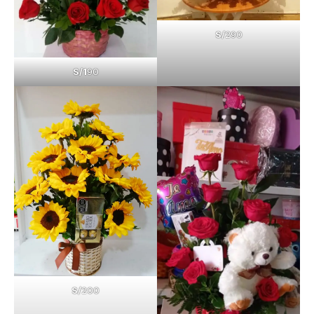
S/
290
S/1
90
S/
200