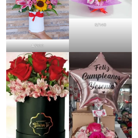
S/
140
A/
200