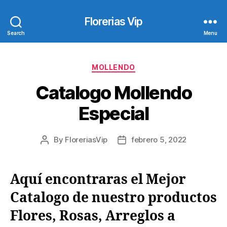
Florerias Vip
Search
Menu
Categories
MOLLENDO
Catalogo Mollendo
Especial
By
FloreriasVip
febrero 5, 2022
Post
Post
author
date
Aquí encontraras el Mejor
Catalogo de nuestro productos
Flores, Rosas, Arreglos a