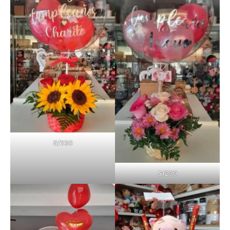
S/
230
S/
230