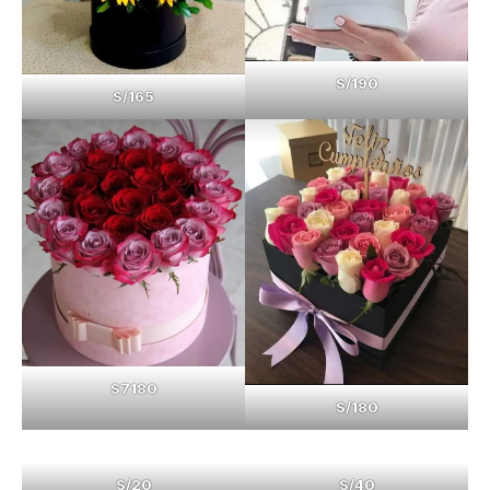
S/190
S/165
S7180
S/180
S/20
S/40