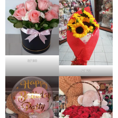
S/1
90
S/1
20