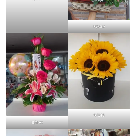
S/
350
S/
215
S/1
90