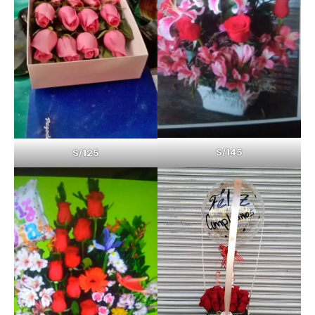
S/145
S/125