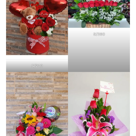
S/
260
S/
210